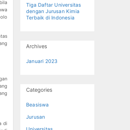
ila
Tiga Daftar Universitas
awa
dengan Jurusan Kimia
Solo
Terbaik di Indonesia
tas
ang
Archives
Januari 2023
gan
yang
Categories
yang
Beasiswa
Jurusan
a di
Universitas