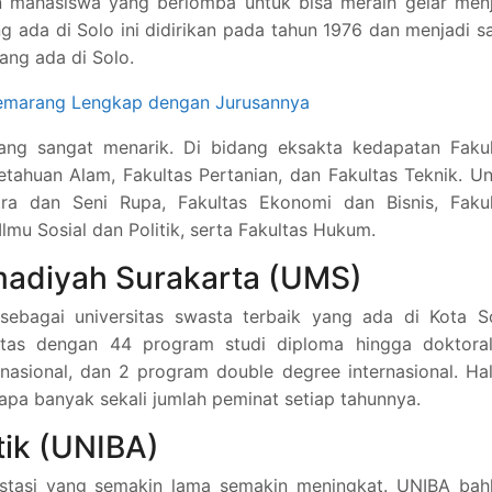
on mahasiswa yang berlomba untuk bisa meraih gelar men
g ada di Solo ini didirikan pada tahun 1976 dan menjadi s
ang ada di Solo.
 Semarang Lengkap dengan Jurusannya
ang sangat menarik. Di bidang eksakta kedapatan Fakul
tahuan Alam, Fakultas Pertanian, dan Fakultas Teknik. U
ra dan Seni Rupa, Fakultas Ekonomi dan Bisnis, Fakul
lmu Sosial dan Politik, serta Fakultas Hukum.
madiyah Surakarta (UMS)
ebagai universitas swasta terbaik yang ada di Kota So
ltas dengan 44 program studi diploma hingga doktoral
nasional, dan 2 program double degree internasional. Hal
napa banyak sekali jumlah peminat setiap tahunnya.
tik (UNIBA)
estasi yang semakin lama semakin meningkat. UNIBA bah