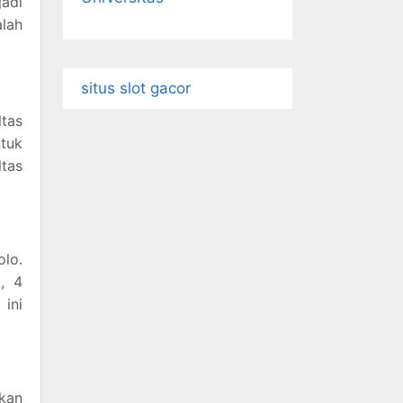
jadi
alah
situs slot gacor
tas
ntuk
tas
lo.
, 4
 ini
kan