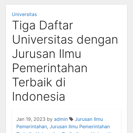
Universitas
Tiga Daftar
Universitas dengan
Jurusan Ilmu
Pemerintahan
Terbaik di
Indonesia
Jan 19, 2023
by
admin
Jurusan Ilmu
Pemerintahan
,
Jurusan Ilmu Pemerintahan