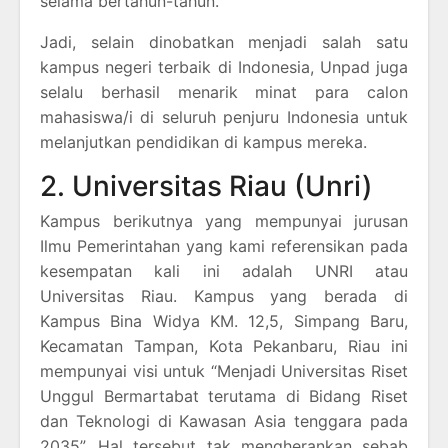
selama bertahun-tahun.
Jadi, selain dinobatkan menjadi salah satu
kampus negeri terbaik di Indonesia, Unpad juga
selalu berhasil menarik minat para calon
mahasiswa/i di seluruh penjuru Indonesia untuk
melanjutkan pendidikan di kampus mereka.
2. Universitas Riau (Unri)
Kampus berikutnya yang mempunyai jurusan
Ilmu Pemerintahan yang kami referensikan pada
kesempatan kali ini adalah UNRI atau
Universitas Riau. Kampus yang berada di
Kampus Bina Widya KM. 12,5, Simpang Baru,
Kecamatan Tampan, Kota Pekanbaru, Riau ini
mempunyai visi untuk “Menjadi Universitas Riset
Unggul Bermartabat terutama di Bidang Riset
dan Teknologi di Kawasan Asia tenggara pada
2035”. Hal tersebut tak mengherankan sebab