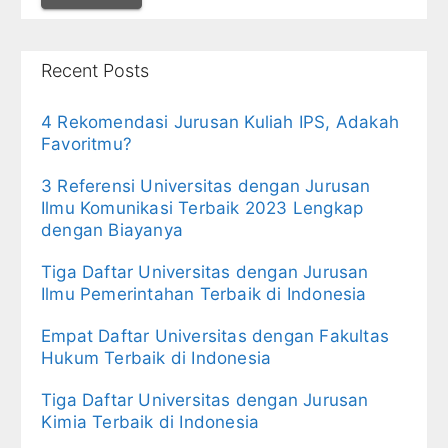
Recent Posts
4 Rekomendasi Jurusan Kuliah IPS, Adakah
Favoritmu?
3 Referensi Universitas dengan Jurusan
Ilmu Komunikasi Terbaik 2023 Lengkap
dengan Biayanya
Tiga Daftar Universitas dengan Jurusan
Ilmu Pemerintahan Terbaik di Indonesia
Empat Daftar Universitas dengan Fakultas
Hukum Terbaik di Indonesia
Tiga Daftar Universitas dengan Jurusan
Kimia Terbaik di Indonesia