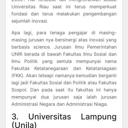
Universitas Riau saat ini terus memperkuat
fondasi dan terus melakukan pengembangan
sejumlah inovasi.
Apa lagi, para tenaga pengajar di masing-
masing jurusan nya bersinergi atas inovasi yang
berbasis science. Jurusan Ilmu Pemerintahan
UNRI berada di bawah Fakultas Ilmu Sosial dan
Ilmu Politik yang semula mempunyai nama
Fakultas Ketatanegaraan dan Ketataniagaan
(FKK). Akan teteapi namanya kemudian berganti
lagi jadi Fakultas Sosial dan Politik atau Fakultas
Sospol. Dan pada saat itu fakultas ini hanya
mempunyai dua jurusan saja ialah jurusan
Administrasi Negara dan Administrasi Niaga.
3. Universitas Lampung
(Unila)