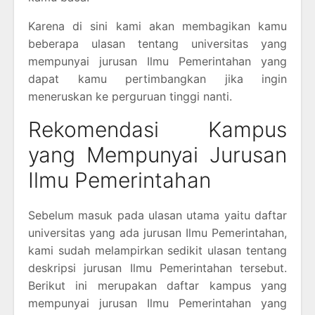
Karena di sini kami akan membagikan kamu
beberapa ulasan tentang universitas yang
mempunyai jurusan Ilmu Pemerintahan yang
dapat kamu pertimbangkan jika ingin
meneruskan ke perguruan tinggi nanti.
Rekomendasi Kampus
yang Mempunyai Jurusan
Ilmu Pemerintahan
Sebelum masuk pada ulasan utama yaitu daftar
universitas yang ada jurusan Ilmu Pemerintahan,
kami sudah melampirkan sedikit ulasan tentang
deskripsi jurusan Ilmu Pemerintahan tersebut.
Berikut ini merupakan daftar kampus yang
mempunyai jurusan Ilmu Pemerintahan yang