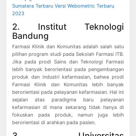
Sumatera Terbaru Versi Webometric Terbaru
2023
2. Institut Teknologi
Bandung
Farmasi Klinik dan Komunitas adalah salah satu
pilihan program studi pada Sekolah Farmasi ITB.
Jika pada prodi Sains dan Teknologi Farmasi
lebih banyak berorientasi pada pengembangan
produk dan industri kefarmasian, bahwa prodi
Farmasi Klinik dan Komunitas lebih banyak
berorientasi pada pelayanan kefarmasian. Hal ini
sejalan atas paradigma baru pelayanan
kefarmasian di mana sekarang tidak hanya di
fokuskan pada produk, namun juga lebih
berorientasi di arahkan pada pasien.
3. Universitas