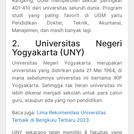
Rangking, UGM memperoleh sekitar peringkat
401-410 dari universitas seluruh dunia. Program
studi yang paling favorit di UGM yaitu
Pendidikan Dokter, Teknik, Akuntansi,
Manajemen, dan masih banyak lagi.
2. Universitas Negeri
Yogyakarta (UNY)
Universitas Negeri Yogyakarta merupakan
universitas yang didirikan pada 21 Mei 1964, di
mana sebelumnya universitas ini bernama IKIP
Yogyakarta. Sehingga tak heran universitas ini
lebih dikenal menjadi sekolah untuk para calon
guru, ataupun ada yang non pendidikan.
Baca juga:
Lima Rekomendasi Universitas
Terbaik di Bengkulu Terbaru 2023
UNY sekarang telah memiliki 8 fakultas yang