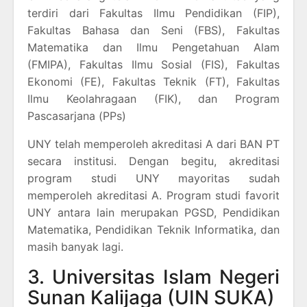
terdiri dari Fakultas Ilmu Pendidikan (FIP),
Fakultas Bahasa dan Seni (FBS), Fakultas
Matematika dan Ilmu Pengetahuan Alam
(FMIPA), Fakultas Ilmu Sosial (FIS), Fakultas
Ekonomi (FE), Fakultas Teknik (FT), Fakultas
Ilmu Keolahragaan (FIK), dan Program
Pascasarjana (PPs)
UNY telah memperoleh akreditasi A dari BAN PT
secara institusi. Dengan begitu, akreditasi
program studi UNY mayoritas sudah
memperoleh akreditasi A. Program studi favorit
UNY antara lain merupakan PGSD, Pendidikan
Matematika, Pendidikan Teknik Informatika, dan
masih banyak lagi.
3. Universitas Islam Negeri
Sunan Kalijaga (UIN SUKA)