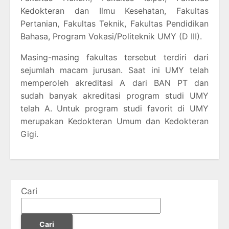
Kedokteran dan Ilmu Kesehatan, Fakultas
Pertanian, Fakultas Teknik, Fakultas Pendidikan
Bahasa, Program Vokasi/Politeknik UMY (D III).
Masing-masing fakultas tersebut terdiri dari
sejumlah macam jurusan. Saat ini UMY telah
memperoleh akreditasi A dari BAN PT dan
sudah banyak akreditasi program studi UMY
telah A. Untuk program studi favorit di UMY
merupakan Kedokteran Umum dan Kedokteran
Gigi.
Cari
Cari