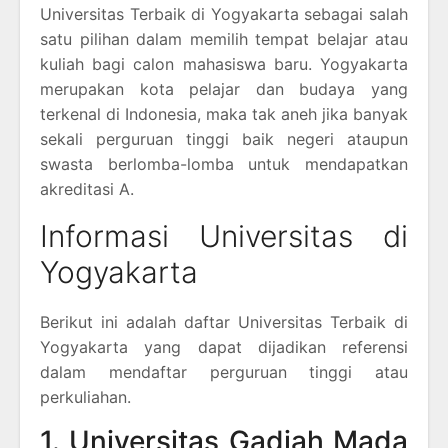
Universitas Terbaik di Yogyakarta sebagai salah
satu pilihan dalam memilih tempat belajar atau
kuliah bagi calon mahasiswa baru. Yogyakarta
merupakan kota pelajar dan budaya yang
terkenal di Indonesia, maka tak aneh jika banyak
sekali perguruan tinggi baik negeri ataupun
swasta berlomba-lomba untuk mendapatkan
akreditasi A.
Informasi Universitas di
Yogyakarta
Berikut ini adalah daftar Universitas Terbaik di
Yogyakarta yang dapat dijadikan referensi
dalam mendaftar perguruan tinggi atau
perkuliahan.
1. Universitas Gadjah Mada