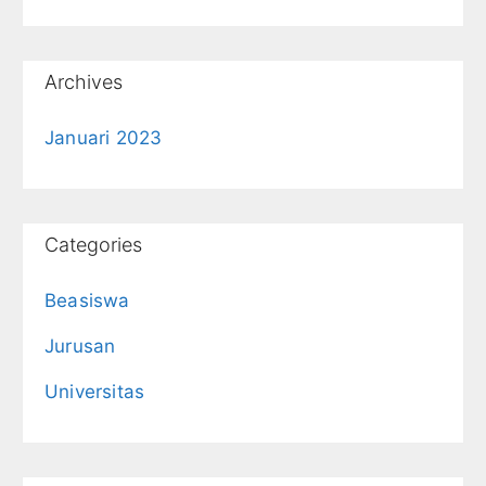
Archives
Januari 2023
Categories
Beasiswa
Jurusan
Universitas